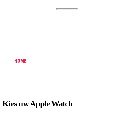
Kies je slimme
horlogemerk
HOME
KIES JE SLIMME HORLOGEMERK
Kies uw Apple Watch